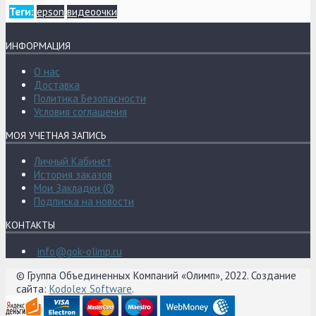
Теги:
epson
видеоочки
ИНФОРМАЦИЯ
О нас
Доставка
Политика Безопасности
Условия соглашения
МОЯ УЧЕТНАЯ ЗАПИСЬ
Личный Кабинет
История заказов
Мои Закладки (
0
)
Подписка на новости
КОНТАКТЫ
info@gok-olimp.ru
© Группа Объединенных Компаний «Олимп», 2022. Создание
сайта:
Kodolex Software
.