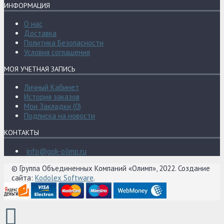
ИНФОРМАЦИЯ
О нас
Доставка
Политика Безопасности
Условия соглашения
МОЯ УЧЕТНАЯ ЗАПИСЬ
Личный Кабинет
История заказов
Мои Закладки (
0
)
Подписка на новости
КОНТАКТЫ
info@gok-olimp.ru
© Группа Объединенных Компаний «Олимп», 2022. Создание
сайта:
Kodolex Software
.