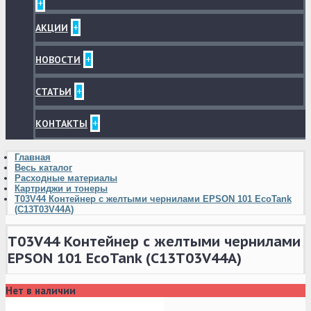
+
+
АКЦИИ
+
НОВОСТИ
+
СТАТЬИ
+
КОНТАКТЫ
Главная
Весь каталог
Расходные материалы
Картриджи и тонеры
T03V44 Контейнер с желтыми чернилами EPSON 101 EcoTank
(C13T03V44A)
T03V44 Контейнер с желтыми чернилами
EPSON 101 EcoTank (C13T03V44A)
Нет в наличии