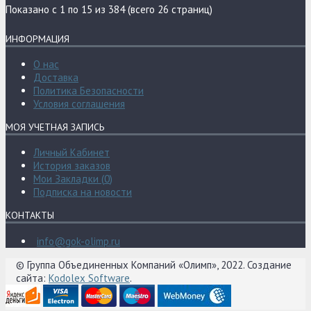
Показано с 1 по 15 из 384 (всего 26 страниц)
ИНФОРМАЦИЯ
О нас
Доставка
Политика Безопасности
Условия соглашения
МОЯ УЧЕТНАЯ ЗАПИСЬ
Личный Кабинет
История заказов
Мои Закладки (
0
)
Подписка на новости
КОНТАКТЫ
info@gok-olimp.ru
© Группа Объединенных Компаний «Олимп», 2022. Создание
сайта:
Kodolex Software
.