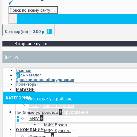
0 товар(ов) - 0.00 р.
В корзине пусто!
МЕНЮ
Главная
+
Весь каталог
Проекционное оборудование
Проекторы
МАГАЗИН
КАТЕГОРИИ
Печатные устройства
Расходные материалы
+
Проекционное оборудование
Печатные устройства
+
+
МФУ
МФУ Epson
О КОМПАНИИ
МФУ Kyocera
+
Принтеры