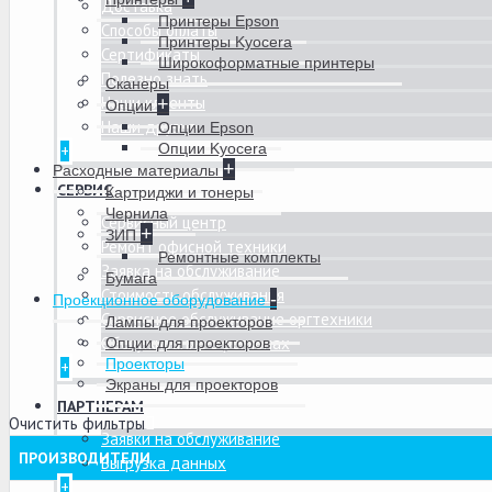
Доставка
Принтеры Epson
Способы оплаты
Принтеры Kyocera
Сертификаты
Широкоформатные принтеры
Полезно знать
Сканеры
Наши клиенты
+
Опции
Наши друзья
Опции Epson
Опции Kyocera
+
+
Расходные материалы
СЕРВИС
Картриджи и тонеры
Чернила
Сервисный центр
+
ЗИП
Ремонт офисной техники
Ремонтные комплекты
Заявка на обслуживание
Бумага
Стоимость обслуживания
-
Проекционное оборудование
Сервисное обслуживание оргтехники
Лампы для проекторов
Обслуживание в регионах
Опции для проекторов
Проекторы
+
Экраны для проекторов
ПАРТНЕРАМ
Очистить фильтры
Заявки на обслуживание
ПРОИЗВОДИТЕЛИ
Выгрузка данных
+