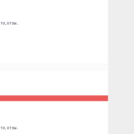
о, отзы..
о, отзы..