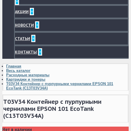
+
+
АКЦИИ
+
НОВОСТИ
+
СТАТЬИ
+
КОНТАКТЫ
Главная
Весь каталог
Расходные материалы
Картриджи и тонеры
T03V34 Контейнер с пурпурными чернилами EPSON 101
EcoTank (C13T03V34A)
T03V34 Контейнер с пурпурными
чернилами EPSON 101 EcoTank
(C13T03V34A)
Нет в наличии