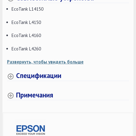
EcoTank L14150
EcoTank L4150
EcoTank L4160
EcoTank L4260
Развернуть, чтобы увидеть больше
Спецификации
Примечания