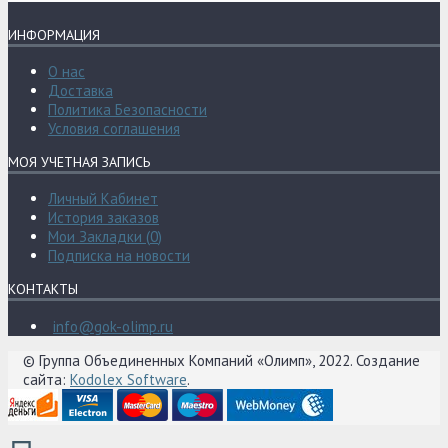
ИНФОРМАЦИЯ
О нас
Доставка
Политика Безопасности
Условия соглашения
МОЯ УЧЕТНАЯ ЗАПИСЬ
Личный Кабинет
История заказов
Мои Закладки (
0
)
Подписка на новости
КОНТАКТЫ
info@gok-olimp.ru
© Группа Объединенных Компаний «Олимп», 2022. Создание
сайта:
Kodolex Software
.