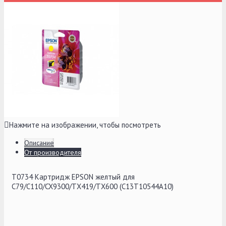
Нажмите на изображении, чтобы посмотреть
Описание
От производителя
T0734 Картридж EPSON желтый для
C79/C110/CX9300/TX419/TX600 (C13T10544A10)