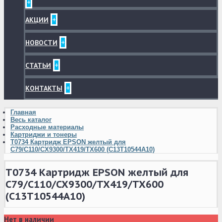
+
+
АКЦИИ
+
НОВОСТИ
+
СТАТЬИ
+
КОНТАКТЫ
Главная
Весь каталог
Расходные материалы
Картриджи и тонеры
T0734 Картридж EPSON желтый для
C79/C110/CX9300/TX419/TX600 (C13T10544A10)
T0734 Картридж EPSON желтый для
C79/C110/CX9300/TX419/TX600
(C13T10544A10)
Нет в наличии