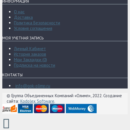
ИНФОРМАЦИЯ
О нас
Доставка
Политика Безопасности
Условия соглашения
МОЯ УЧЕТНАЯ ЗАПИСЬ
Личный Кабинет
История заказов
Мои Закладки (
0
)
Подписка на новости
КОНТАКТЫ
info@gok-olimp.ru
© Группа Объединенных Компаний «Олимп», 2022. Создание
сайта:
Kodolex Software
.