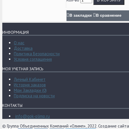
В закладки
В сравнение
ИНФОРМАЦИЯ
О нас
Доставка
Политика Безопасности
Условия соглашения
МОЯ УЧЕТНАЯ ЗАПИСЬ
Личный Кабинет
История заказов
Мои Закладки (
0
)
Подписка на новости
КОНТАКТЫ
info@gok-olimp.ru
© Группа Объединенных Компаний «Олимп», 2022. Создание сайт