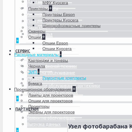
Доставка
МФУ Kyocera
Способы оплаты
+
Принтеры
Сертификаты
Принтеры Epson
Принтеры Kyocera
Полезно знать
Широкоформатные принтеры
Наши клиенты
Сканеры
Наши друзья
+
Опции
+
Опции Epson
Опции Kyocera
СЕРВИС
-
Расходные материалы
Сервисный центр
Картриджи и тонеры
Ремонт офисной техники
Чернила
-
ЗИП
Заявка на обслуживание
Ремонтные комплекты
Стоимость обслуживания
Бумага
Сервисное обслуживание оргтехники
+
Проекционное оборудование
Обслуживание в регионах
Лампы для проекторов
+
Опции для проекторов
Проекторы
ПАРТНЕРАМ
Экраны для проекторов
Заявки на обслуживание
Выгрузка данных
Узел фотобарабана K
+