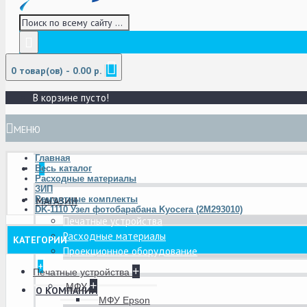
0 товар(ов) - 0.00 р.
В корзине пусто!
МЕНЮ
Главная
+
Весь каталог
Расходные материалы
ЗИП
Ремонтные комплекты
МАГАЗИН
DK-1110 Узел фотобарабана Kyocera (2M293010)
Печатные устройства
Расходные материалы
КАТЕГОРИИ
Проекционное оборудование
+
+
Печатные устройства
+
МФУ
О КОМПАНИИ
МФУ Epson