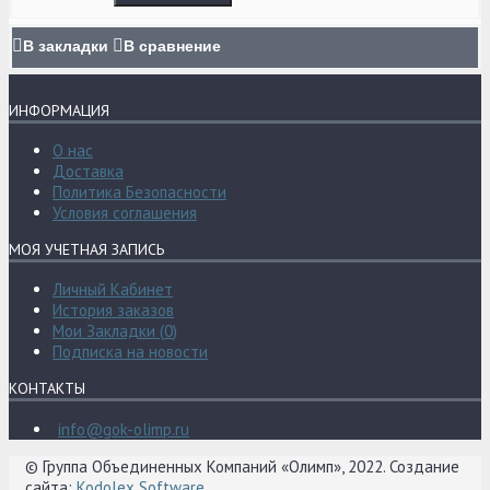
В закладки
В сравнение
ИНФОРМАЦИЯ
О нас
Доставка
Политика Безопасности
Условия соглашения
МОЯ УЧЕТНАЯ ЗАПИСЬ
Личный Кабинет
История заказов
Мои Закладки (
0
)
Подписка на новости
КОНТАКТЫ
info@gok-olimp.ru
© Группа Объединенных Компаний «Олимп», 2022. Создание
сайта:
Kodolex Software
.